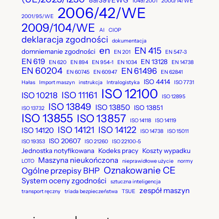
89/391/EWG
1049/2001
2000/14/WE
a
2006/42/WE
j
2001/95/WE
2009/104/WE
AI
CIOP
deklaracja zgodności
dokumentacja
en
EN 415
domniemanie zgodności
EN 201
EN 547-3
EN 619
EN 13128
EN 620
EN 894
EN 954-1
EN 1034
EN 14738
EN 60204
EN 61496
EN 60745
EN 60947
EN 62841
ISO 4414
Hałas
Import maszyn
instrukcja
Intralogistyka
ISO 7731
ISO 12100
ISO 11161
ISO 10218
ISO 12895
ISO 13849
ISO 13850
ISO 13851
ISO 13732
ISO 13855
ISO 13857
ISO 14118
ISO 14119
ISO 14121
ISO 14122
ISO 14120
ISO 14738
ISO 15011
ISO 20607
ISO 19353
ISO 21260
ISO 22100-5
Jednostka notyfikowana
Kodeks pracy
Koszty wypadku
Maszyna nieukończona
LOTO
nieprawidłowe użycie
normy
Oznakowanie CE
Ogólne przepisy BHP
System oceny zgodności
sztuczna inteligencja
zespół maszyn
transport ręczny
triada bezpieczeństwa
TSUE