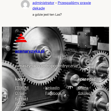
administrator
–
Przespaliśmy prawie
dekadę
a gdzie jest ten Las?
ocenaryzyka.pl
o maszynach antropocentrycznie
kadry
sieć
sprzedaż
ITERUM
LinkedIn
Oferta
O nas
Facebook
Szkolenia
Kontakt
RODO