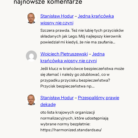
najnowsze komentarze
Stanisław Hodur
–
Jedna krańcówka
wiosny nie czyni
Szczera prawda. Też nie lubię tych przycisków
składanych jak Lego. Mój najlepszy kierownik
powiedział mi kiedyś, że nie ma zaufania…
Wojciech Pietruszewski
–
Jedna
krańcówka wiosny nie czyni
Jeśli klucz w krańcówce bezpieczeństwa może
się złamać i należy go zdublować, co w
przypadku przycisku bezpieczeństwa?
Przycisk bezpieczeństwa np.…
Stanisław Hodur
–
Przespaliśmy prawie
dekadę
oto lista krajowych organizacji
normalizacyjnych, które udostępniają
wybrane normy bezpłatnie:
https://harmonized.standards.eu/