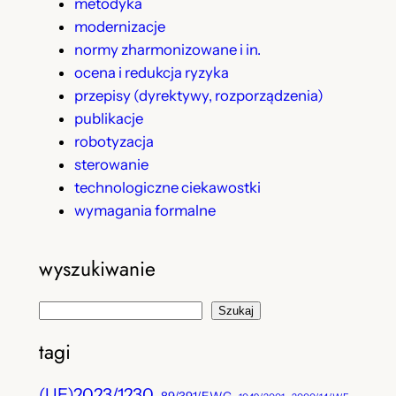
metodyka
modernizacje
normy zharmonizowane i in.
ocena i redukcja ryzyka
przepisy (dyrektywy, rozporządzenia)
publikacje
robotyzacja
sterowanie
technologiczne ciekawostki
wymagania formalne
wyszukiwanie
S
Szukaj
z
tagi
u
k
(UE)2023/1230