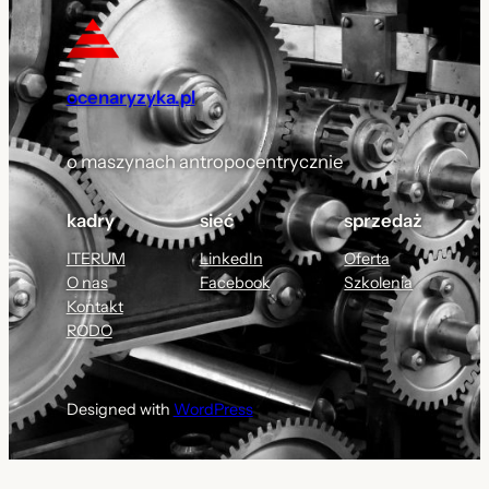
ocenaryzyka.pl
o maszynach antropocentrycznie
kadry
sieć
sprzedaż
ITERUM
LinkedIn
Oferta
O nas
Facebook
Szkolenia
Kontakt
RODO
Designed with
WordPress