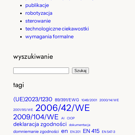
publikacje
robotyzacja
sterowanie
technologiczne ciekawostki
wymagania formalne
wyszukiwanie
S
Szukaj
z
tagi
u
k
(UE)2023/1230
89/391/EWG
1049/2001
2000/14/WE
a
2006/42/WE
j
2001/95/WE
2009/104/WE
AI
CIOP
deklaracja zgodności
dokumentacja
en
EN 415
domniemanie zgodności
EN 201
EN 547-3