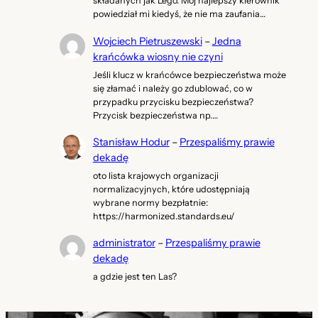
składanych jak Lego. Mój najlepszy kierownik
powiedział mi kiedyś, że nie ma zaufania…
Wojciech Pietruszewski
–
Jedna
krańcówka wiosny nie czyni
Jeśli klucz w krańcówce bezpieczeństwa może
się złamać i należy go zdublować, co w
przypadku przycisku bezpieczeństwa?
Przycisk bezpieczeństwa np.…
Stanisław Hodur
–
Przespaliśmy prawie
dekadę
oto lista krajowych organizacji
normalizacyjnych, które udostępniają
wybrane normy bezpłatnie:
https://harmonized.standards.eu/
administrator
–
Przespaliśmy prawie
dekadę
a gdzie jest ten Las?