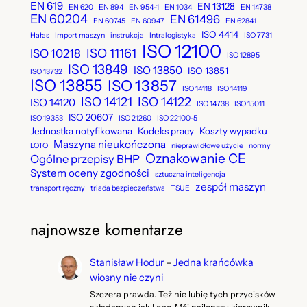
EN 619
EN 13128
EN 620
EN 894
EN 954-1
EN 1034
EN 14738
EN 60204
EN 61496
EN 60745
EN 60947
EN 62841
ISO 4414
Hałas
Import maszyn
instrukcja
Intralogistyka
ISO 7731
ISO 12100
ISO 11161
ISO 10218
ISO 12895
ISO 13849
ISO 13850
ISO 13851
ISO 13732
ISO 13855
ISO 13857
ISO 14118
ISO 14119
ISO 14121
ISO 14122
ISO 14120
ISO 14738
ISO 15011
ISO 20607
ISO 19353
ISO 21260
ISO 22100-5
Jednostka notyfikowana
Kodeks pracy
Koszty wypadku
Maszyna nieukończona
LOTO
nieprawidłowe użycie
normy
Oznakowanie CE
Ogólne przepisy BHP
System oceny zgodności
sztuczna inteligencja
zespół maszyn
transport ręczny
triada bezpieczeństwa
TSUE
najnowsze komentarze
Stanisław Hodur
–
Jedna krańcówka
wiosny nie czyni
Szczera prawda. Też nie lubię tych przycisków