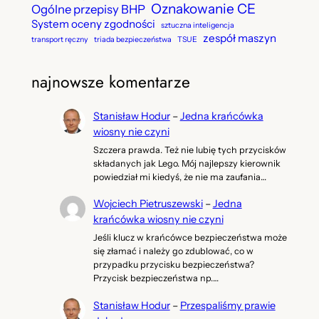
Oznakowanie CE
Ogólne przepisy BHP
System oceny zgodności
sztuczna inteligencja
zespół maszyn
transport ręczny
triada bezpieczeństwa
TSUE
najnowsze komentarze
Stanisław Hodur
–
Jedna krańcówka
wiosny nie czyni
Szczera prawda. Też nie lubię tych przycisków
składanych jak Lego. Mój najlepszy kierownik
powiedział mi kiedyś, że nie ma zaufania…
Wojciech Pietruszewski
–
Jedna
krańcówka wiosny nie czyni
Jeśli klucz w krańcówce bezpieczeństwa może
się złamać i należy go zdublować, co w
przypadku przycisku bezpieczeństwa?
Przycisk bezpieczeństwa np.…
Stanisław Hodur
–
Przespaliśmy prawie