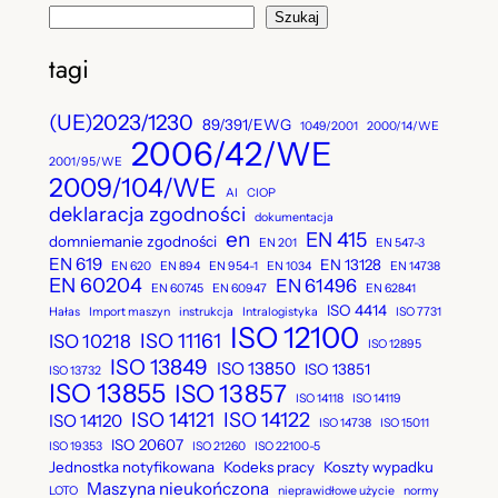
S
Szukaj
z
tagi
u
k
(UE)2023/1230
89/391/EWG
1049/2001
2000/14/WE
a
2006/42/WE
j
2001/95/WE
2009/104/WE
AI
CIOP
deklaracja zgodności
dokumentacja
en
EN 415
domniemanie zgodności
EN 201
EN 547-3
EN 619
EN 13128
EN 620
EN 894
EN 954-1
EN 1034
EN 14738
EN 60204
EN 61496
EN 60745
EN 60947
EN 62841
ISO 4414
Hałas
Import maszyn
instrukcja
Intralogistyka
ISO 7731
ISO 12100
ISO 11161
ISO 10218
ISO 12895
ISO 13849
ISO 13850
ISO 13851
ISO 13732
ISO 13855
ISO 13857
ISO 14118
ISO 14119
ISO 14121
ISO 14122
ISO 14120
ISO 14738
ISO 15011
ISO 20607
ISO 19353
ISO 21260
ISO 22100-5
Jednostka notyfikowana
Kodeks pracy
Koszty wypadku
Maszyna nieukończona
LOTO
nieprawidłowe użycie
normy