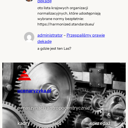
dekadę
oto lista krajowych organizacji
normalizacyjnych, które udostępniają
wybrane normy bezpłatnie:
https://harmonized.standards.eu/
administrator
–
Przespaliśmy prawie
dekadę
a gdzie jest ten Las?
ocenaryzyka.pl
o maszynach antropocentrycznie
kadry
sieć
sprzedaż