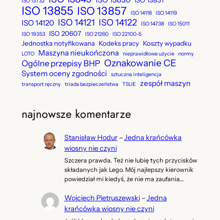
ISO 13851
ISO 13732
ISO 13855
ISO 13857
ISO 14118
ISO 14119
ISO 14121
ISO 14122
ISO 14120
ISO 14738
ISO 15011
ISO 20607
ISO 19353
ISO 21260
ISO 22100-5
Jednostka notyfikowana
Kodeks pracy
Koszty wypadku
Maszyna nieukończona
LOTO
nieprawidłowe użycie
normy
Oznakowanie CE
Ogólne przepisy BHP
System oceny zgodności
sztuczna inteligencja
zespół maszyn
transport ręczny
triada bezpieczeństwa
TSUE
najnowsze komentarze
Stanisław Hodur
–
Jedna krańcówka
wiosny nie czyni
Szczera prawda. Też nie lubię tych przycisków
składanych jak Lego. Mój najlepszy kierownik
powiedział mi kiedyś, że nie ma zaufania…
Wojciech Pietruszewski
–
Jedna
krańcówka wiosny nie czyni