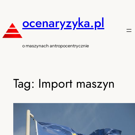
Przejdź
do
ocenaryzyka.pl
treści
o maszynach antropocentrycznie
Tag:
Import maszyn