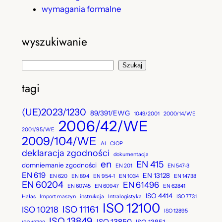
wymagania formalne
wyszukiwanie
S
Szukaj
z
tagi
u
k
(UE)2023/1230
89/391/EWG
1049/2001
2000/14/WE
a
2006/42/WE
j
2001/95/WE
2009/104/WE
AI
CIOP
deklaracja zgodności
dokumentacja
en
EN 415
domniemanie zgodności
EN 201
EN 547-3
EN 619
EN 13128
EN 620
EN 894
EN 954-1
EN 1034
EN 14738
EN 60204
EN 61496
EN 60745
EN 60947
EN 62841
ISO 4414
Hałas
Import maszyn
instrukcja
Intralogistyka
ISO 7731
ISO 12100
ISO 11161
ISO 10218
ISO 12895
ISO 13849
ISO 13850