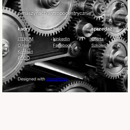
o maszynach antropocentrycznie
kadry
sieć
sprzedaż
ITERUM
LinkedIn
Oferta
O nas
Facebook
Szkolenia
Kontakt
RODO
Designed with
WordPress