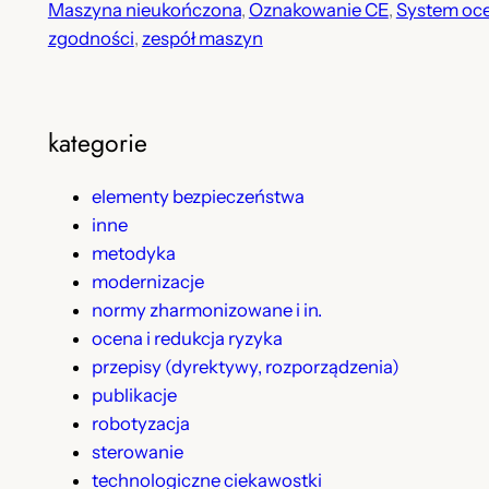
Maszyna nieukończona
, 
Oznakowanie CE
, 
System oc
zgodności
, 
zespół maszyn
kategorie
elementy bezpieczeństwa
inne
metodyka
modernizacje
normy zharmonizowane i in.
ocena i redukcja ryzyka
przepisy (dyrektywy, rozporządzenia)
publikacje
robotyzacja
sterowanie
technologiczne ciekawostki