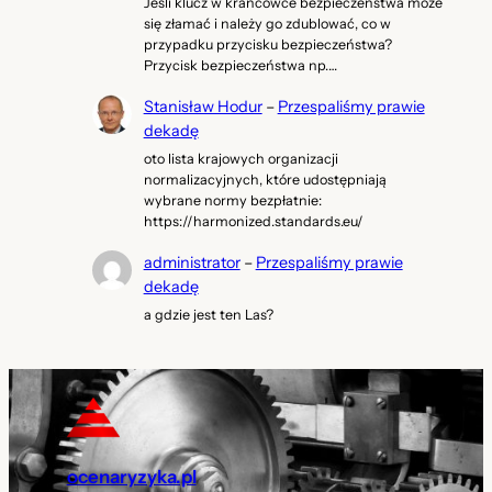
Jeśli klucz w krańcówce bezpieczeństwa może
się złamać i należy go zdublować, co w
przypadku przycisku bezpieczeństwa?
Przycisk bezpieczeństwa np.…
Stanisław Hodur
–
Przespaliśmy prawie
dekadę
oto lista krajowych organizacji
normalizacyjnych, które udostępniają
wybrane normy bezpłatnie:
https://harmonized.standards.eu/
administrator
–
Przespaliśmy prawie
dekadę
a gdzie jest ten Las?
ocenaryzyka.pl