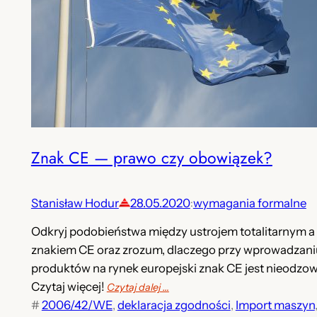
Znak CE — prawo czy obowiązek?
Stanisław Hodur
28.05.2020
wymagania formalne
:
Odkryj podobieństwa między ustrojem totalitarnym a
znakiem CE oraz zrozum, dlaczego przy wprowadzani
produktów na rynek europejski znak CE jest nieodzo
Czytaj więcej!
Czytaj dalej …
#
2006/42/WE
, 
deklaracja zgodności
, 
Import maszyn