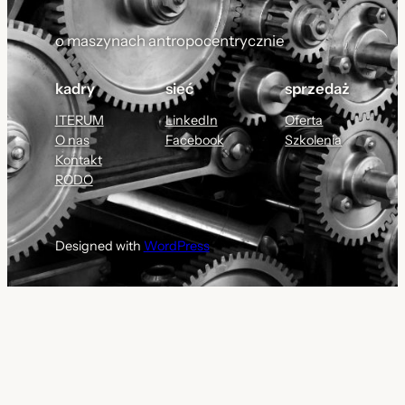
o maszynach antropocentrycznie
kadry
sieć
sprzedaż
ITERUM
LinkedIn
Oferta
O nas
Facebook
Szkolenia
Kontakt
RODO
Designed with
WordPress