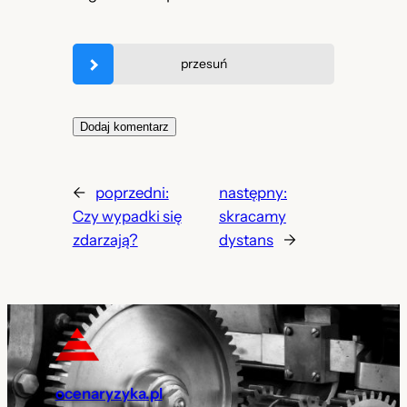
przesuń
←
poprzedni:
następny:
Czy wypadki się
skracamy
zdarzają?
dystans
→
ocenaryzyka.pl