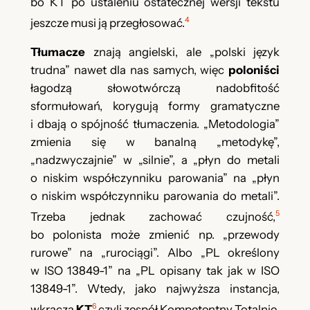
bo KT po ustaleniu ostatecznej wersji tekstu
4
jeszcze musi ją przegłosować.
Tłumacze
znają angielski, ale „polski język
trudna” nawet dla nas samych, więc
poloniści
łagodzą słowotwórczą nadobfitość
sformułowań, korygują formy gramatyczne
i dbają o spójność tłumaczenia. „Metodologia”
zmienia się w banalną „metodykę”,
„nadzwyczajnie” w „silnie”, a „płyn do metali
o niskim współczynniku parowania” na „płyn
o niskim współczynniku parowania do metali”.
5
Trzeba jednak zachować czujność,
bo polonista może zmienić np. „przewody
rurowe” na „rurociągi”. Albo „PL określony
w ISO 13849-1” na „PL opisany tak jak w ISO
13849-1”. Wtedy, jako najwyższa instancja,
6
wkracza
KT
czyli zespół Kompetentny Totalnie.