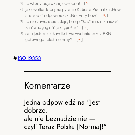
to wtedy pojawił się oo-ooon!
[
⤣
]
jak osiołka, który na pytanie Kubusia Puchatka „How
are you?” odpowiedział „Not very how”
[
⤣
]
to nie zawsze się udaje, bo np. “
fire
” może znaczyć
zarówno „ogień” jak i „pożar”
[
⤣
]
sam jestem ciekaw ile trwa wydanie przez PKN
gotowego tekstu normy?
[
⤣
]
#
ISO 19353
Komentarze
Jedna odpowiedź na “Jest
dobrze,
ale nie beznadziejnie —
czyli Teraz Polska [Norma]!”