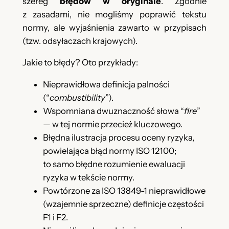
szereg
błędów w oryginale
. Zgodnie
z zasadami, nie mogliśmy poprawić tekstu
normy, ale wyjaśnienia zawarto w przypisach
(tzw. odsyłaczach krajowych).
Jakie to błędy? Oto przykłady:
Nieprawidłowa definicja palności
(“
combustibility
”).
Wspomniana dwuznaczność słowa “
fire
”
— w tej normie przecież kluczowego.
Błędna ilustracja procesu oceny ryzyka,
powielająca błąd normy ISO 12100;
to samo błędne rozumienie ewaluacji
ryzyka w tekście normy.
Powtórzone za ISO 13849-1 nieprawidłowe
(wzajemnie sprzeczne) definicje częstości
F1 i F2.