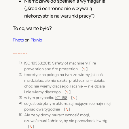
Niemożliwe do spełnienia wymagania
(„środki ochronne nie wpływają
niekorzystnie na warunki pracy”).
To co, warto było?
Photo
on
Pixnio
﹏﹏﹏
ISO 19353:2019 Safety of machinery. Fire
prevention and fire protection
[
⤣
]
teoretyczna polega na tym, że wiemy jak coś
ma działać, ale nie działa; praktyczna — działa,
choć nie wiemy dlaczego; łącznie — nie działa
i nie wiemy dlaczego
[
⤣
]
w tym przypadku
KT 158
[
⤣
]
co jest odrębnym aktem, zajmującym co najmniej
ponad dwa tygodnie
[
⤣
]
Ale żeby domy murarz wznosić mógł,
czuwać musi żołnierz, by nie przeszkodził wróg.
[
⤣
]