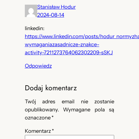
Stanisław Hodur
2024-08-14
linkedin:
https://www.linkedin.com/posts/hodur_normyz
wymaganiazasadnicze-znakce-
activity-7211273764062302209-sSKJ
Odpowiedz
Dodaj komentarz
Twój adres email nie zostanie
opublikowany.
Wymagane pola są
oznaczone
*
Komentarz
*