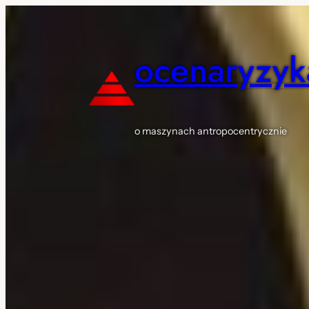
Przejdź
do
treści
ocenaryzyk
o maszynach antropocentrycznie