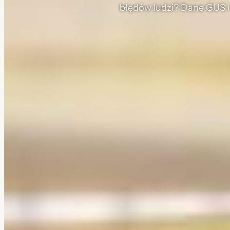
błędów ludzi? Dane GUS i 