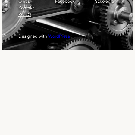
O nas
Facebook
Szkolenia
Kontakt
RODO
Designed with
WordPress