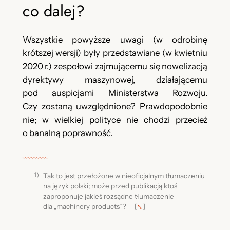
co dalej?
Wszystkie powyższe uwagi (w odrobinę
krótszej wersji) były przedstawiane (w kwietniu
2020 r.) zespołowi zajmującemu się nowelizacją
dyrektywy maszynowej, działającemu
pod auspicjami Ministerstwa Rozwoju.
Czy zostaną uwzględnione? Prawdopodobnie
nie; w wielkiej polityce nie chodzi przecież
o banalną poprawność.
﹏﹏﹏
Tak to jest przełożone w nieoficjalnym tłumaczeniu
na język polski; może przed publikacją ktoś
zaproponuje jakieś rozsądne tłumaczenie
dla „machinery products”?
[
⤣
]