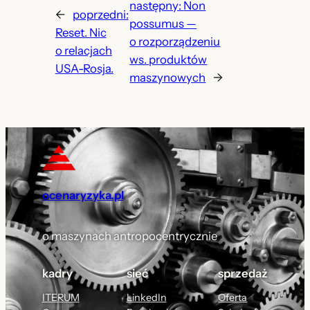
następny:
Non
←
poprzedni:
possumus —
Reset. Nic
o rozporządzeniu
o relacjach
ws. produktów
USA-Rosja.
maszynowych
→
ocenaryzyka.pl
o maszynach antropocentrycznie
kadry
sieć
sprzedaż
ITERUM
LinkedIn
Oferta