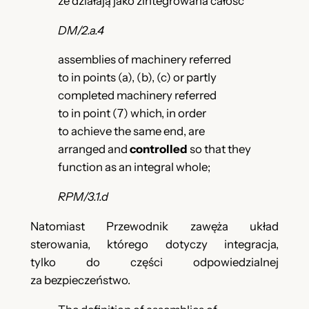
że działają jako zintegrowana całość
DM/2.a.4
assemblies of machinery referred
to in points (a), (b), (c) or partly
completed machinery referred
to in point (7) which, in order
to achieve the same end, are
arranged and
controlled
so that they
function as an integral whole;
RPM/3.1.d
Natomiast Przewodnik zawęża układ
sterowania, którego dotyczy integracja,
tylko do części odpowiedzialnej
za bezpieczeństwo.