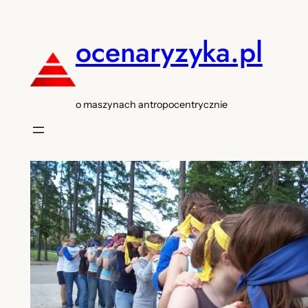
Przejdź
do
ocenaryzyka.pl
treści
o maszynach antropocentrycznie