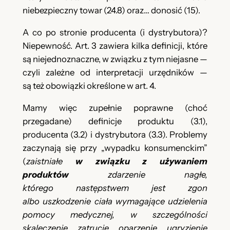
niebezpieczny towar (24.8) oraz… donosić (15).
A co po stronie producenta (i dystrybutora)?
Niepewność. Art. 3 zawiera kilka definicji, które
są niejednoznaczne, w związku z tym niejasne —
czyli zależne od interpretacji urzędników —
są też obowiązki określone w art. 4.
Mamy więc zupełnie poprawne (choć
przegadane) definicje produktu (3.1),
producenta (3.2) i dystrybutora (3.3). Problemy
zaczynają się przy „wypadku konsumenckim”
(
zaistniałe
w związku z używaniem
produktów
zdarzenie nagłe,
którego następstwem jest zgon
albo uszkodzenie ciała wymagające udzielenia
pomocy medycznej, w szczególności
skaleczenie, zatrucie, oparzenie, ugryzienie