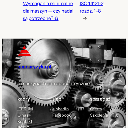
Wymagania minimalne
ISO 14121-2,
dla maszyn — czy nadal
rozdz. 1–8
są potrzebne? ♻
→
ocenaryzyka.pl
o maszynach antropocentrycznie
kadry
sieć
sprzedaż
ITERUM
LinkedIn
Oferta
O nas
Facebook
Szkolenia
Kontakt
RODO