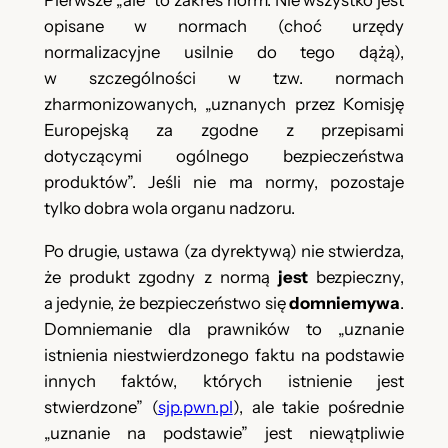
Pierwsze „ale” to zakres norm. Nie wszystko jest
opisane w normach (choć urzędy
normalizacyjne usilnie do tego dążą),
w szczególności w tzw. normach
zharmonizowanych, „uznanych przez Komisję
Europejską za zgodne z przepisami
dotyczącymi ogólnego bezpieczeństwa
produktów”. Jeśli nie ma normy, pozostaje
tylko dobra wola organu nadzoru.
Po drugie, ustawa (za dyrektywą) nie stwierdza,
że produkt zgodny z normą
jest
bezpieczny,
a jedynie, że bezpieczeństwo się
domniemywa
.
Domniemanie dla prawników to „uznanie
istnienia niestwierdzonego faktu na podstawie
innych faktów, których istnienie jest
stwierdzone” (
sjp.pwn.pl
), ale takie pośrednie
„uznanie na podstawie” jest niewątpliwie