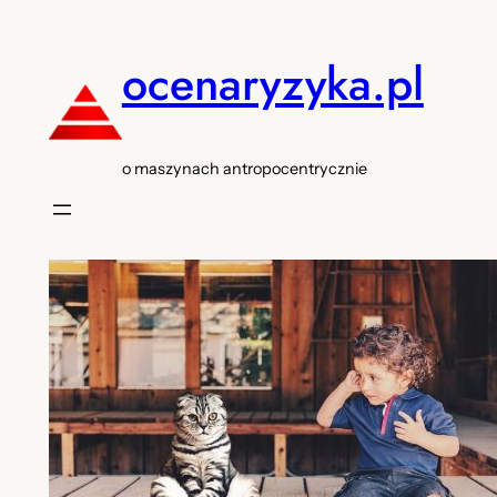
Przejdź
do
ocenaryzyka.pl
treści
o maszynach antropocentrycznie