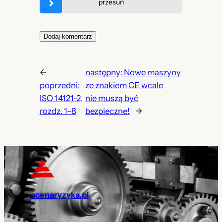
przesuń
←
następny:
Nowe maszyny
poprzedni:
ze znakiem CE wcale
ISO 14121-2,
nie muszą być
rozdz. 1–8
bezpieczne!
→
ocenaryzyka.pl