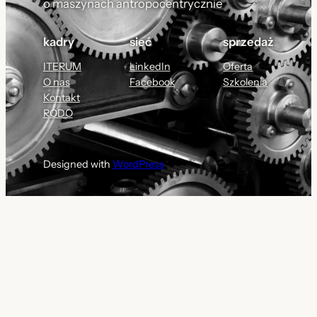
o maszynach antropocentrycznie
kadry
sieć
sprzedaż
ITERUM
LinkedIn
Oferta
O nas
Facebook
Szkolenia
Kontakt
RODO
Designed with
WordPress